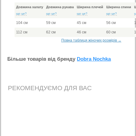
Довжина халату
Довжина рукава
Ширина плечей
Ширина спини
що це?
що це?
що це?
що це?
104 см
59 см
45 см
56 см
112 см
62 см
46 см
60 см
Повна таблиця жіночих розмірів →
Бiльше товарiв вiд бренду
Dobra Nochka
РЕКОМЕНДУЄМО ДЛЯ ВАС