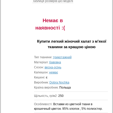
Таблиця розмiрiв цiєї моделi
Немає в
наявностi :(
Купити
легкий жіночий халат з м'якої
тканини
за кращою ціною
Тип тканини:
трикотажний
Матеріал:
бавовна
Сезон:
весна-осінь
Капюшон:
немає
Кишені:
є
Виробник:
Dobra Nochka
Країна виробник:
Польща
Щільність, гр/м2:
250
Особливості:
Вставки из цветной ткани в
крошечный цветок. 95% хлопок , 5% полиэстер.