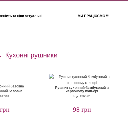
вність та ціни актуальні
МИ ПРАЦЮЄМО !!!
Для дітей
Рушники
→
Кухонні рушники
Рушник кухонний бамбуковий в
нний бавовна
червоному кольорі
1617/01
Код: 1365/01
 грн
98 грн