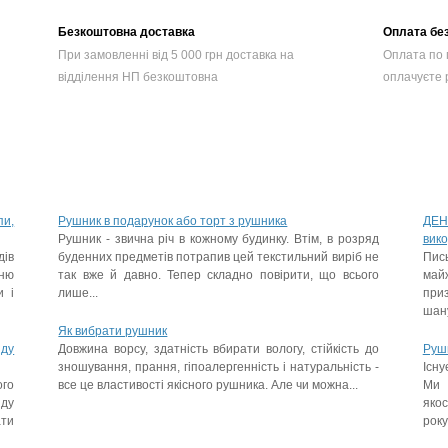
Безкоштовна доставка
Оплата без
При замовленні від 5 000 грн доставка на
Оплата по п
відділення НП безкоштовна
оплачуєте р
пи,
Рушник в подарунок або торт з рушника
ДЕН
Рушник - звична річ в кожному будинку. Втім, в розряд
вик
дів
буденних предметів потрапив цей текстильний виріб не
Пис
нню
так вже й давно. Тепер складно повірити, що всього
май
и і
лише...
при
шану
Як вибрати рушник
яду
Довжина ворсу, здатність вбирати вологу, стійкість до
Рушн
зношування, прання, гіпоалергенність і натуральність -
Існу
го
все це властивості якісного рушника. Але чи можна...
Ми 
яду
яко
ти
року,