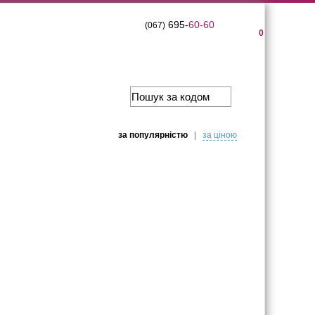
695-
60-60
(067)
0
за популярнiстю
|
за цiною