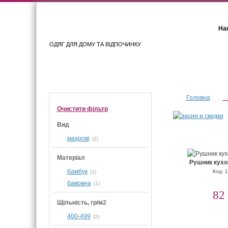
Ная
ОДЯГ ДЛЯ ДОМУ ТА ВІДПОЧИНКУ
Для жінок
Для чоловіків
Головна
Очистити фiльтр
Вид
махрові
(2)
Матеріал
Рушник кухо
бамбук
Код: 
(1)
бавовна
(1)
82
Щільність, гр/м2
400-499
(2)