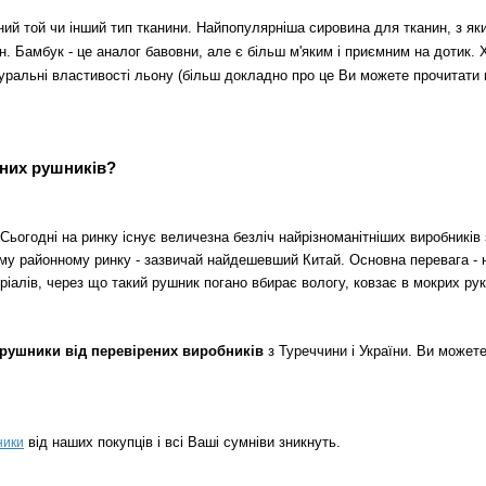
аний той чи інший тип тканини. Найпопулярніша сировина для тканин, з я
н. Бамбук - це аналог бавовни, але є більш м'яким і приємним на дотик. Х
туральні властивості льону (більш докладно про це Ви можете прочитати
нних рушників?
ьогодні на ринку існує величезна безліч найрізноманітніших виробників 
ому районному ринку - зазвичай найдешевший Китай. Основна перевага - н
іалів, через що такий рушник погано вбирає вологу, ковзає в мокрих рук
і рушники від перевірених виробників
з Туреччини і України. Ви может
від наших покупців і всі Ваші сумніви зникнуть.
ники