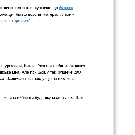
ких виготовляються рушники - це
,
бавовна
оча це і більш дорогий матеріал. Льон -
 в
).
статті про льон
з Туреччини, Китаю, України та багатьох інших
изька ціна. Але при цьому такі рушники для
ах. Зазвичай така продукція не викликає
е сміливо вибирати будь-яку модель, яка Вам