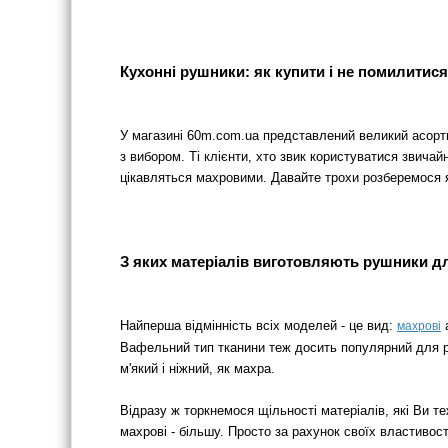
Кухонні рушники: як купити і не помилитис
У магазині 60m.com.ua представлений великий асорти
з вибором. Ті клієнти, хто звик користуватися звича
цікавляться махровими. Давайте трохи розберемося я
З яких матеріалів виготовляють рушники дл
Найперша відмінність всіх моделей - це вид:
махрові
Вафельний тип тканини теж досить популярний для руш
м'який і ніжний, як махра.
Відразу ж торкнемося щільності матеріалів, які Ви 
махрові - більшу. Просто за рахунок своїх властивос