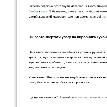
Окремо потрібно розглянути матеріал, з якого викон
і
. З бавовною, знову таки, знайомий коже
бамбук
льон
самий жорсткий матеріал, але при цьому, має всі на
Чи варто звертати увагу на виробника кухо
Наостанок торкнемося виробника кухонних рушників. С
країн. Те, що Ви можете зустріти на своєму звичайн
здешевлення зроблені з домішками синтетичних матер
задоволення у господинь.
У магазині 60m.com.ua ми відібрали тільки якісн
сподобається і не турбуватися про якість.
Ще не наважилися? Почитайте
відгуки про кухонні руш