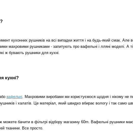
я?
мент кухонних рушників на всі випадки життя і на будь-який смак. Але 
йними махровими рушниками - запитують про вафельні і лляні моделі. А ті
кі ж бувають рушники для кухні.
я кухні?
або
. Махровими виробами ми користуємося щодня і нікому не по
вафельні
ників і халатів. Це матеріал, який швидко вбирає вологу і так само шв
теж можете бачити в фільтрі відбору магазину 60m. Вафельні рушники маю
тей тканини. Все просто.