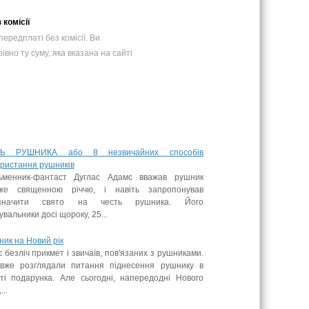
 комісії
ередплатi без комісії. Ви
івно ту суму, яка вказана на сайті
Ь РУШНИКА або 8 незвичайних способів
ористання рушників
ьменник-фантаст Дуглас Адамс вважав рушник
же священною річчю, і навіть запропонував
значити свято на честь рушника. Його
вальники досі щороку, 25...
ик на Новий рік
є безліч прикмет і звичаїв, пов'язаних з рушниками.
вже розглядали питання піднесення рушнику в
сті подарунка. Але сьогодні, напередодні Нового
...