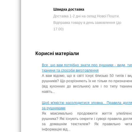
Швидка доставка
Доставка 1-2 дні на склад Нової Пошти.
Відправка товару в день замовлення (до
17.00)
Корисні матеріали
Все, що вам потрібно знати про рушники - види, ти
тканини та способи виготовлення
А вам відомо, що в світі існує близько 50 типів і ви
рушників? Що розрізняють їх не тільки по призначе
(від кухонних до весільних) але і по типу тканин
навіть...
Щоб м'якістю насолодитися зповна... Правила догл
за рушниками
Як максимально продовжити життя улюблено
рушника? Які існують секрети і суворі правила догл
за домашнім текстилем? Як правильно чита
інформацію від...