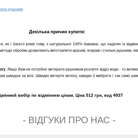
хонні рушники
Декілька причин купити:
я, як і багато років тому, з натуральної 100% бавовни, що наділяє їх відмі
 методи обробки дозволяють виготовляти красиві, яскраві і стильні рушники, які
огу
. Якщо Вам не потрібно витирати рушником розлите відро води - то велика
им швидше за всіх. Швидко витерти вологу, швидко її ввібрати і так само шв
мінний вибір по відмінним цінам. Ціна 512 грн, код 4937
- ВIДГУКИ ПРО НАС -