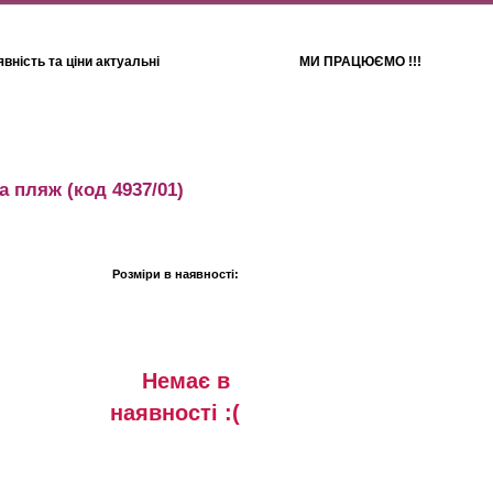
вність та ціни актуальні
МИ ПРАЦЮЄМО !!!
Для дітей
Рушники
а пляж
(код 4937/01)
Розміри в наявності:
Немає в
наявностi :(