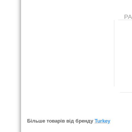
Р
Бiльше товарiв вiд бренду
Turkey