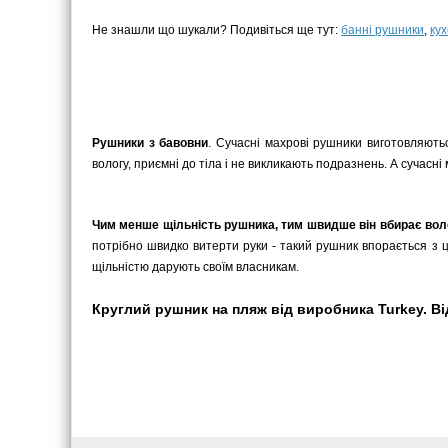
Не знашли що шукали? Подивіться ще тут:
банні рушники
,
ку
Рушники з бавовни
. Сучасні махрові рушники виготовляютьс
вологу, приємні до тіла і не викликають подразнень. А сучасні
Чим менше щільність рушника, тим швидше він вбирає вол
потрібно швидко витерти руки - такий рушник впорається з ц
щільністю дарують своїм власникам.
Круглий рушник на пляж від виробника Turkey. Від