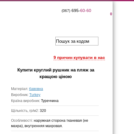
695-
60-60
(067)
0
9 причин купувати в нас
Купити
круглий рушник на пляж
за
кращою ціною
Матеріал:
бавовна
Виробник:
Turkey
Країна виробник:
Туреччина
Щільність, гр/м2:
320
Особливості:
наружная сторона тканевая (не
махра), внутренняя махровая.