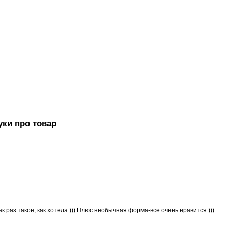
уки про товар
к раз такое, как хотела:))) Плюс необычная форма-все очень нравится:)))