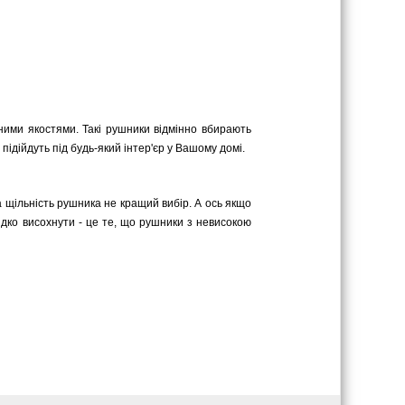
нними якостями. Такі рушники відмінно вбирають
 підійдуть під будь-який інтер'єр у Вашому домі.
 щільність рушника не кращий вибір. А ось якщо
идко висохнути - це те, що рушники з невисокою