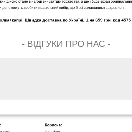
кий дійсно стане в нагоді винуватцю торжества, а ще і буде вкрай оригінальни
 допоможуть зробити правильний вибір, що б всі залишилися задоволені.
лка+капрі. Швидка доставка по Україні. Ціна 659 грн, код 4575
- ВIДГУКИ ПРО НАС -
:
Корисне: