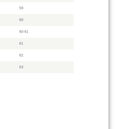
59
60
60-61
61
62
63