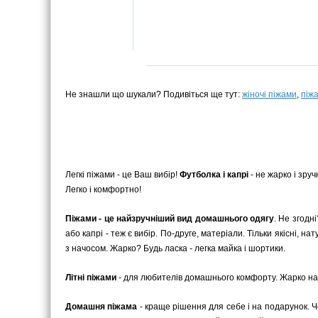
Не знашли що шукали? Подивіться ще тут:
жіночі піжами
,
піж
Легкі піжами - це Ваш вибір!
Футболка і капрі
- не жарко і зру
Легко і комфортно!
Піжами - це найзручніший вид домашнього одягу
. Не згодн
або капрі - теж є вибір. По-друге, матеріали. Тільки якісні, 
з начосом. Жарко? Будь ласка - легка майка і шортики.
Літні піжами
- для любителів домашнього комфорту. Жарко на в
Домашня піжама
- краще рішення для себе і на подарунок. 