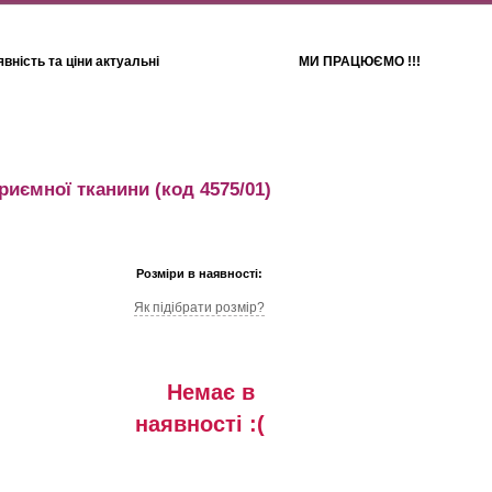
вність та ціни актуальні
МИ ПРАЦЮЄМО !!!
Для дітей
Рушники
приємної тканини
(код 4575/01)
Розміри в наявності:
Як підібрати розмір?
Немає в
наявностi :(