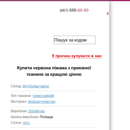
695-
60-60
(067)
0
9 причин купувати в нас
Купити
червона піжама з приємної
тканини
за кращою ціною
Склад:
футболка+капрі
Тип тканини:
трикотажний
Матеріал:
віскоза+еластан
Виробник:
Delafense
Країна виробник:
Польща
Сезон:
літо