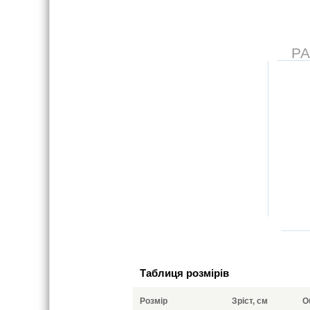
Р
Таблиця розмірів
Розмір
Зріст, см
О