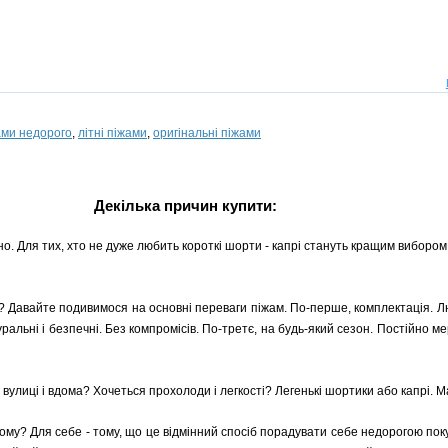
ами недорого
,
літні піжами
,
оригінальні піжами
Декілька причин купити:
чно. Для тих, хто не дуже любить короткі шорти - капрі стануть кращим вибо
і? Давайте подивимося на основні переваги піжам. По-перше, комплектація. Л
натуральні і безпечні. Без компромісів. По-третє, на будь-який сезон. Постійно
улиці і вдома? Хочеться прохолоди і легкості? Легенькі шортики або капрі. Ма
Чому? Для себе - тому, що це відмінний спосіб порадувати себе недорогою по