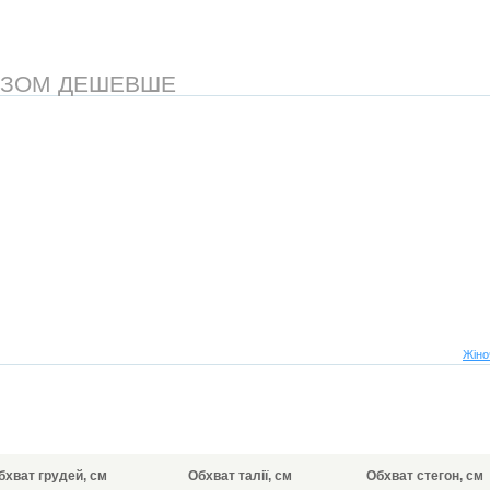
АЗОМ ДЕШЕВШЕ
Жіно
бхват грудей, см
Обхват талії, см
Обхват стегон, см