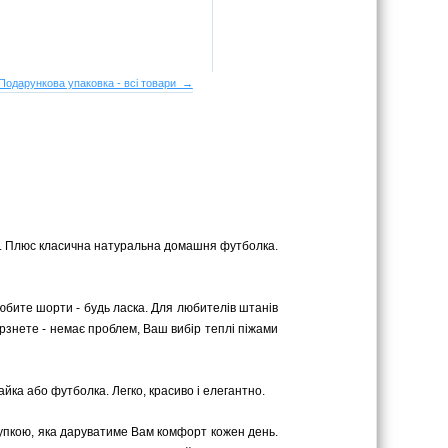
Подарункова упаковка - всі товари →
ром. Плюс класична натуральна домашня футболка.
юбите шорти - будь ласка. Для любителів штанів
 мерзнете - немає проблем, Ваш вибір теплі піжами
йка або футболка. Легко, красиво і елегантно.
купкою, яка даруватиме Вам комфорт кожен день.