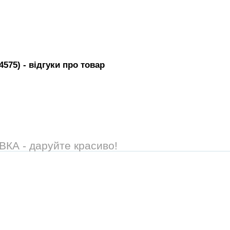
4575)
- вiдгуки про товар
А - даруйте красиво!