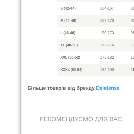
S (42-44)
164-167
8
M (44-46)
167-170
9
L (46-48)
170-173
9
XL (48-50)
173-176
1
XXL (50-52)
176-182
1
XXXL (52-54)
182-190
1
Бiльше товарiв вiд бренду
Delafense
РЕКОМЕНДУЄМО ДЛЯ ВАС