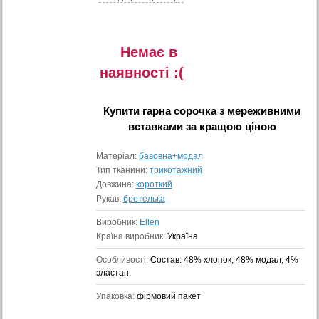
Немає в
наявностi :(
Купити
гарна сорочка з мереживними
вставками
за кращою ціною
Матеріал:
бавовна+модал
Тип тканини:
трикотажний
Довжина:
короткий
Рукав:
бретелька
Виробник:
Ellen
Країна виробник:
Україна
Особливості:
Состав: 48% хлопок, 48% модал, 4%
эластан.
Упаковка:
фірмовий пакет