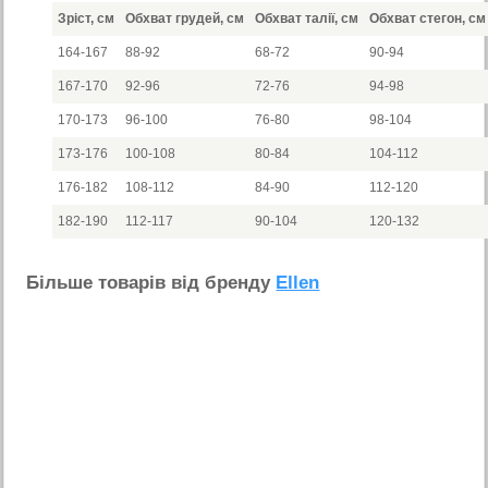
Зріст, см
Обхват грудей, см
Обхват талії, см
Обхват стегон, см
164-167
88-92
68-72
90-94
167-170
92-96
72-76
94-98
170-173
96-100
76-80
98-104
173-176
100-108
80-84
104-112
176-182
108-112
84-90
112-120
182-190
112-117
90-104
120-132
Бiльше товарiв вiд бренду
Ellen