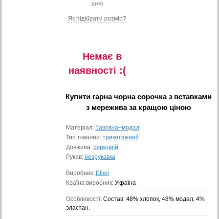
дня)
Як підібрати розмір?
Немає в
наявностi :(
Купити
гарна чорна сорочка з вставками
з мережива
за кращою ціною
Матеріал:
бавовна+модал
Тип тканини:
трикотажний
Довжина:
середній
Рукав:
безрукавка
Виробник:
Ellen
Країна виробник:
Україна
Особливості:
Состав: 48% хлопок, 48% модал, 4%
эластан.