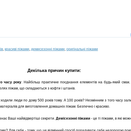
ів
,
красиві піжами
,
демисезонні піжами
,
оригінальні піжами
Декілька причин купити:
о часу року
. Найбільш практичне поєднання елементів на будь-який смак. 
лях піжам, що складаються з кофти і штанів.
у ходили люди по дому 500 років тому. А 100 років? Незмінним з того часу зал
матеріалів для виготовлення домашніх піжам. Безпечно і красиво.
 знає Ваші найвідвертіші секрети.
Демісезонні піжами
- це ті піжами, в які мо
Чому? Для себе - тому, що це відмінний спосіб порадувати себе недорогою по