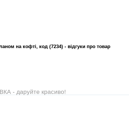
аном на кофті, код (7234)
- вiдгуки про товар
А - даруйте красиво!