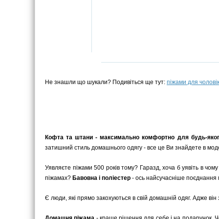
Не знашли що шукали? Подивіться ще тут:
піжами для чоловік
Кофта та штани - максимально комфортно для будь-яког
затишний стиль домашнього одягу - все це Ви знайдете в моде
Уявляєте піжами 500 років тому? Гаразд, хоча б уявіть в чом
піжамах?
Бавовна і поліестер
- ось найсучасніше поєднання 
Є люди, які прямо закохуються в свій домашній одяг. Адже він
Домашня піжама
- краще рішення для себе і на подарунок. 