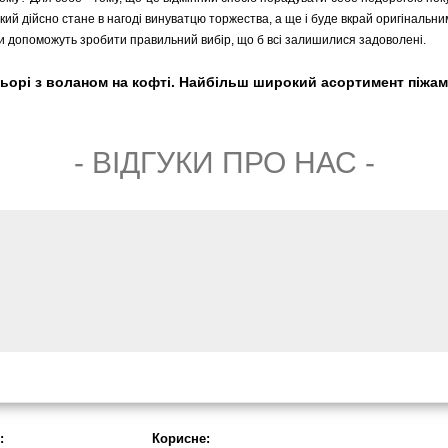
кий дійсно стане в нагоді винуватцю торжества, а ще і буде вкрай оригінальни
 допоможуть зробити правильний вибір, що б всі залишилися задоволені.
льорі з воланом на кофті. Найбільш широкий асортимент піжам. 
- ВIДГУКИ ПРО НАС -
:
Корисне: