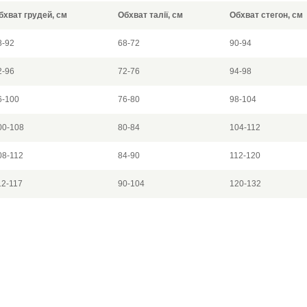
бхват грудей, см
Обхват талії, см
Обхват стегон, см
8-92
68-72
90-94
2-96
72-76
94-98
6-100
76-80
98-104
00-108
80-84
104-112
08-112
84-90
112-120
12-117
90-104
120-132