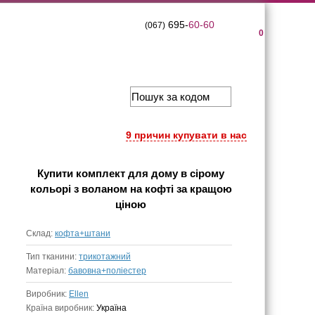
695-
60-60
(067)
0
9 причин купувати в нас
Купити
комплект для дому в сірому
кольорі з воланом на кофті
за кращою
ціною
Склад:
кофта+штани
Тип тканини:
трикотажний
Матеріал:
бавовна+поліестер
Виробник:
Ellen
Країна виробник:
Україна