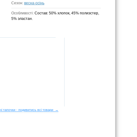
Сезон:
весна-осінь
Особливості:
Состав: 50% хлопок, 45% полиэстер,
5% эластан.
чі тапочки - подивитись всі товари →