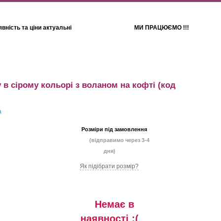
вність та ціни актуальні
МИ ПРАЦЮЄМО !!!
Для дітей
Рушники
в сірому кольорі з воланом на кофті
(код
Розміри під замовлення
(відправимо через 3-4
дня)
Як підібрати розмір?
Немає в
наявностi :(