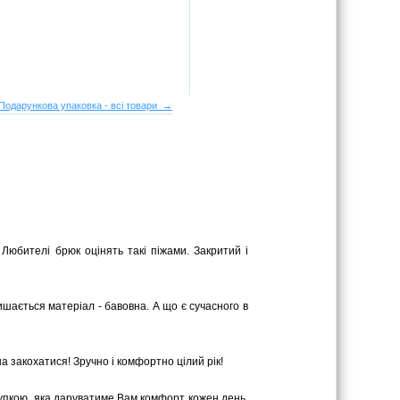
Подарункова упаковка - всі товари →
Любителі брюк оцінять такі піжами. Закритий і
ишається матеріал - бавовна. А що є сучасного в
жна закохатися! Зручно і комфортно цілий рік!
купкою, яка даруватиме Вам комфорт кожен день.