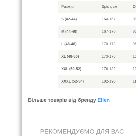
Розмір
Зріст, см
О
S (42-44)
164-167
8
M (44-46)
167-170
9
L (46-48)
170-173
9
XL (48-50)
173-176
1
XXL (50-52)
176-182
1
XXXL (52-54)
182-190
1
Бiльше товарiв вiд бренду
Ellen
РЕКОМЕНДУЄМО ДЛЯ ВАС