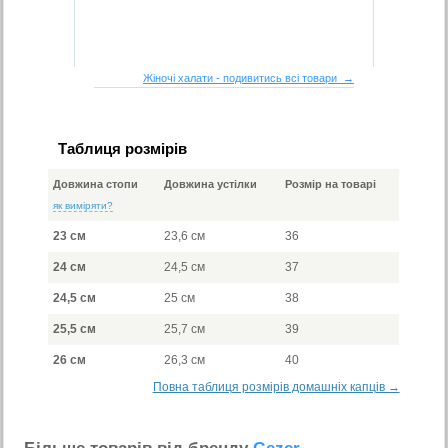
Жіночі халати - подивитись всі товари →
Таблиця розмірів
Довжина стопи
Довжина устілки
Розмір на товарі
як виміряти?
23 см
23,6 см
36
24 см
24,5 см
37
24,5 см
25 см
38
25,5 см
25,7 см
39
26 см
26,3 см
40
Повна таблиця розмірів домашніх капців →