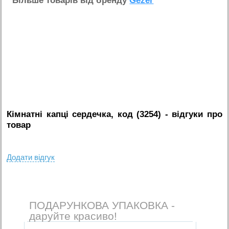
Бiльше товарiв вiд бренду
Gezer
Кімнатні капці сердечка, код (3254)
- вiдгуки про
товар
Додати вiдгук
ПОДАРУНКОВА УПАКОВКА -
даруйте красиво!