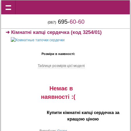
695-
60-60
(067)
➜
Кімнатні капці сердечка
(код 3254/01)
Розміри в наявності:
Таблиця розмiрiв цiєї моделi
Немає в
наявностi :(
Купити
кімнатні капці сердечка
за
кращою ціною