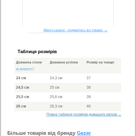
Жіночі халати - подивитись всі товари →
Таблиця розмірів
Довжина стопи
Довжина устілки
Розмір на товарі
як виміряти?
24 см
24,3 см
37
24,5 см
25 см
38
25,5 см
25,6 см
39
26 см
26,3 см
40
Повна таблиця розмірів домашніх капців →
Бiльше товарiв вiд бренду
Gezer