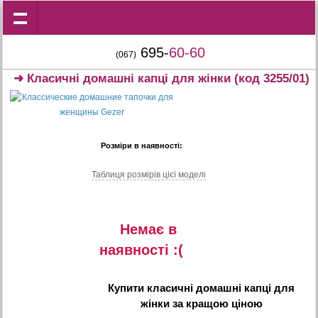
695-
60-60
(067)
➜
Класичні домашні капці для жінки
(код 3255/01)
Розміри в наявності:
Таблиця розмiрiв цiєї моделi
Немає в
наявностi :(
Купити
класичні домашні капці для
жінки
за кращою ціною