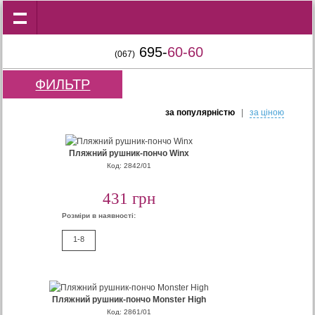
695-
60-60
(067)
ФИЛЬТР
за популярнiстю
|
за цiною
Пляжний рушник-пончо Winx
Код: 2842/01
431 грн
Розміри в наявності:
1-8
Пляжний рушник-пончо Monster High
Код: 2861/01