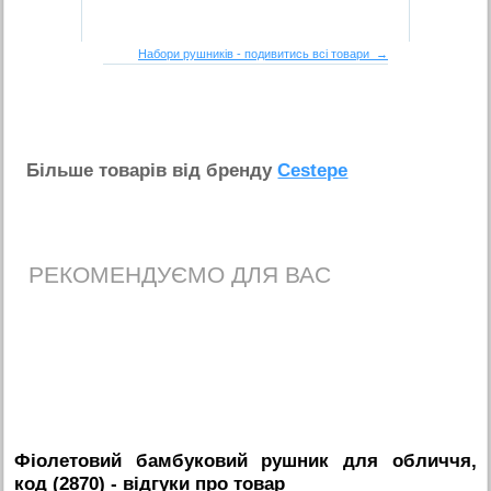
Набори рушників - подивитись всі товари →
Бiльше товарiв вiд бренду
Cestepe
РЕКОМЕНДУЄМО ДЛЯ ВАС
Фіолетовий бамбуковий рушник для обличчя,
код (2870)
- вiдгуки про товар