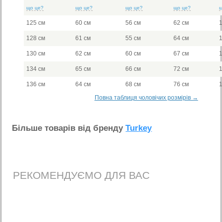
що це?
що це?
що це?
що це?
125 см
60 см
56 см
62 см
128 см
61 см
55 см
64 см
130 см
62 см
60 см
67 см
134 см
65 см
66 см
72 см
136 см
64 см
68 см
76 см
Повна таблиця чоловічих розмірів →
Бiльше товарiв вiд бренду
Turkey
РЕКОМЕНДУЄМО ДЛЯ ВАС