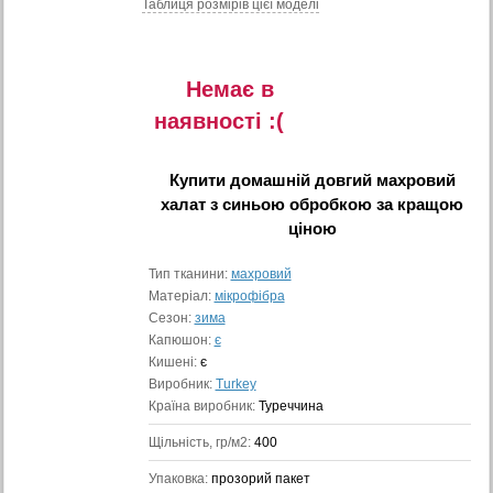
Таблиця розмiрiв цiєї моделi
Немає в
наявностi :(
Купити
домашній довгий махровий
халат з синьою обробкою
за кращою
ціною
Тип тканини:
махровий
Матеріал:
мікрофібра
Сезон:
зима
Капюшон:
є
Кишені:
є
Виробник:
Turkey
Країна виробник:
Туреччина
Щільність, гр/м2:
400
Упаковка:
прозорий пакет