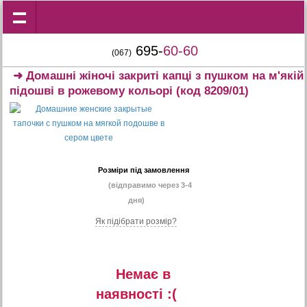
695-
60-60
(067)
➜
Домашні жіночі закриті капці з пушком на м'якій
підошві в рожевому кольорі
(код 8209/01)
Розміри під замовлення
(відправимо через 3-4
дня)
Як підібрати розмір?
Немає в
наявностi :(