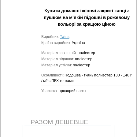
Купити
домашні жіночі закриті капці з
пушком на м'якій підошві в рожевому
кольорі
за кращою ціною
Виробник:
Twins
Країна виробник:
Україна
Матеріал зовнішній:
поліестер
Матеріал підошви:
поліестер
Матеріал устілки:
поліестер
Особливості:
Подошва - ткань полиэстер 130 - 140 г
/ м2 с ПВХ точками
Упаковка:
прозорий пакет
РАЗОМ ДЕШЕВШЕ