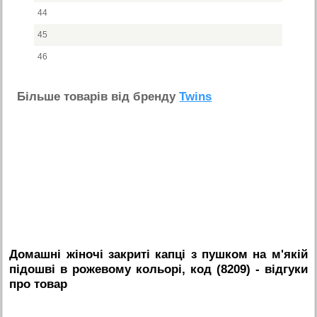
44
45
46
Бiльше товарiв вiд бренду
Twins
Домашні жіночі закриті капці з пушком на м'якій
підошві в рожевому кольорі, код (8209)
- вiдгуки
про товар