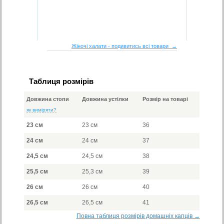
Жіночі халати - подивитись всі товари →
Таблиця розмірів
Довжина стопи
Довжина устілки
Розмір на товарі
як виміряти?
23 см
23 см
36
24 см
24 см
37
24,5 см
24,5 см
38
25,5 см
25,3 см
39
26 см
26 см
40
26,5 см
26,5 см
41
Повна таблиця розмірів домашніх капців →