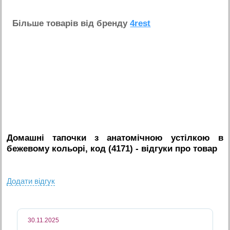
Бiльше товарiв вiд бренду
4rest
Домашні тапочки з анатомічною устілкою в
бежевому кольорі, код (4171)
- вiдгуки про товар
Додати вiдгук
30.11.2025