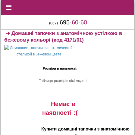
695-
60-60
(067)
➜
Домашні тапочки з анатомічною устілкою в
бежевому кольорі
(код 4171/01)
Розміри в наявності:
Таблиця розмiрiв цiєї моделi
Немає в
наявностi :(
Купити
домашні тапочки з анатомічною