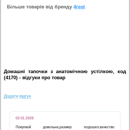
Бiльше товарiв вiд бренду
4rest
Домашні тапочки з анатомічною устілкою, код
(4170)
- вiдгуки про товар
Додати вiдгук
02.01.2026
Покупкой довольна,размер подошел,качество