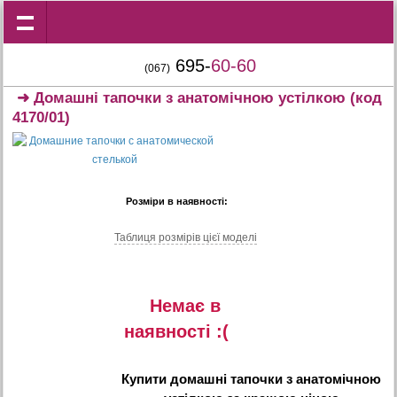
695-
60-60
(067)
➜
Домашні тапочки з анатомічною устілкою
(код
4170/01)
Розміри в наявності:
Таблиця розмiрiв цiєї моделi
Немає в
наявностi :(
Купити
домашні тапочки з анатомічною