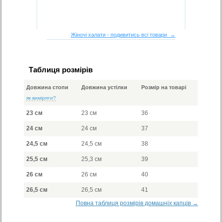
Жіночі халати - подивитись всі товари →
Таблиця розмірів
Довжина стопи
Довжина устілки
Розмір на товарі
як виміряти?
23 см
23 см
36
24 см
24 см
37
24,5 см
24,5 см
38
25,5 см
25,3 см
39
26 см
26 см
40
26,5 см
26,5 см
41
Повна таблиця розмірів домашніх капців →