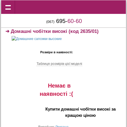
695-
60-60
(067)
➜
Домашні чобітки високі
(код 2635/01)
Розміри в наявності:
Таблиця розмiрiв цiєї моделi
Немає в
наявностi :(
Купити
домашні чобітки високі
за
кращою ціною