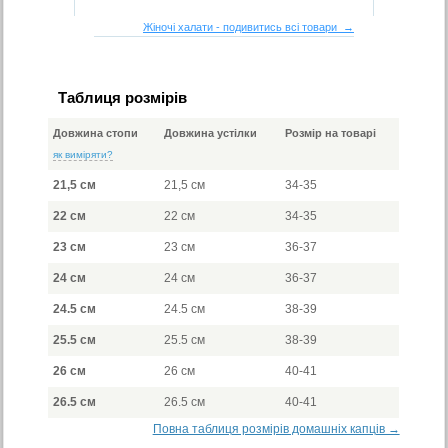
Жіночі халати - подивитись всі товари →
Таблиця розмірів
Довжина стопи
Довжина устілки
Розмір на товарі
як виміряти?
21,5 см
21,5 см
34-35
22 см
22 см
34-35
23 см
23 см
36-37
24 см
24 см
36-37
24.5 см
24.5 см
38-39
25.5 см
25.5 см
38-39
26 см
26 см
40-41
26.5 см
26.5 см
40-41
Повна таблиця розмірів домашніх капців →