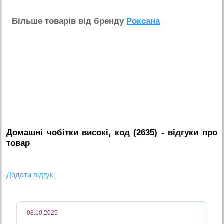
Бiльше товарiв вiд бренду
Роксана
Домашні чобітки високі, код (2635)
- вiдгуки про
товар
Додати вiдгук
08.10.2025