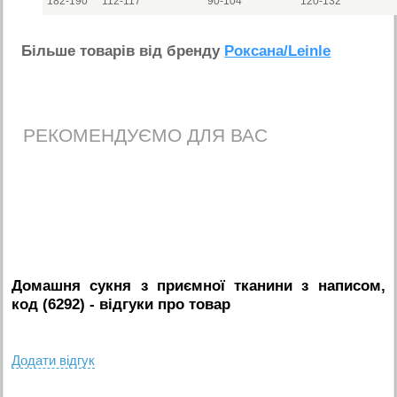
182-190
112-117
90-104
120-132
Бiльше товарiв вiд бренду
Роксана/Leinle
РЕКОМЕНДУЄМО ДЛЯ ВАС
Домашня сукня з приємної тканини з написом,
код (6292)
- вiдгуки про товар
Додати вiдгук