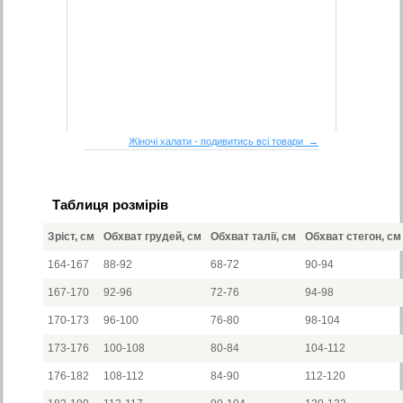
Жіночі халати - подивитись всі товари →
Таблиця розмірів
Зріст, см
Обхват грудей, см
Обхват талії, см
Обхват стегон, см
164-167
88-92
68-72
90-94
167-170
92-96
72-76
94-98
170-173
96-100
76-80
98-104
173-176
100-108
80-84
104-112
176-182
108-112
84-90
112-120