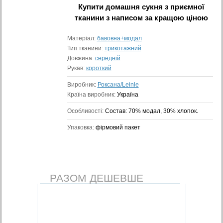
Купити
домашня сукня з приємної
тканини з написом
за кращою ціною
Матеріал:
бавовна+модал
Тип тканини:
трикотажний
Довжина:
середній
Рукав:
короткий
Виробник:
Роксана/Leinle
Країна виробник:
Україна
Особливості:
Состав: 70% модал, 30% хлопок.
Упаковка:
фірмовий пакет
РАЗОМ ДЕШЕВШЕ