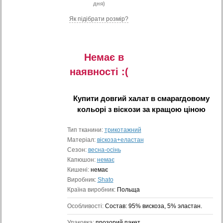
дня)
Як підібрати розмір?
Немає в
наявностi :(
Купити
довгий халат в смарагдовому
кольорі з віскози
за кращою ціною
Тип тканини:
трикотажний
Матеріал:
віскоза+еластан
Сезон:
весна-осінь
Капюшон:
немає
Кишені:
немає
Виробник:
Shato
Країна виробник:
Польща
Особливості:
Состав: 95% вискоза, 5% эластан.
Упаковка:
прозорий пакет