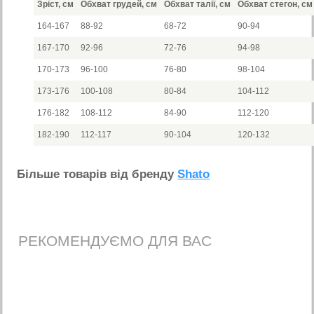
Зріст, см
Обхват грудей, см
Обхват талії, см
Обхват стегон, см
164-167
88-92
68-72
90-94
167-170
92-96
72-76
94-98
170-173
96-100
76-80
98-104
173-176
100-108
80-84
104-112
176-182
108-112
84-90
112-120
182-190
112-117
90-104
120-132
Бiльше товарiв вiд бренду
Shato
РЕКОМЕНДУЄМО ДЛЯ ВАС