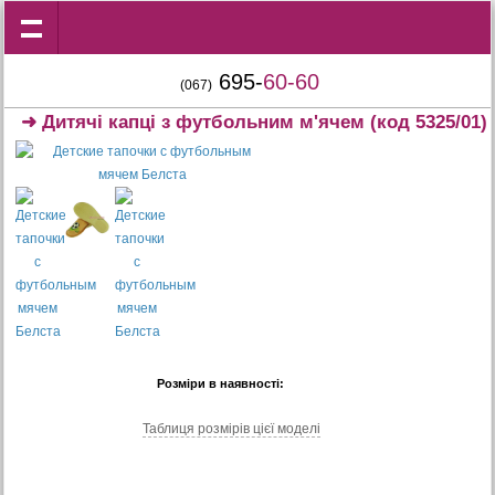
695-
60-60
(067)
➜
Дитячі капці з футбольним м'ячем
(код 5325/01)
Розміри в наявності:
Таблиця розмiрiв цiєї моделi