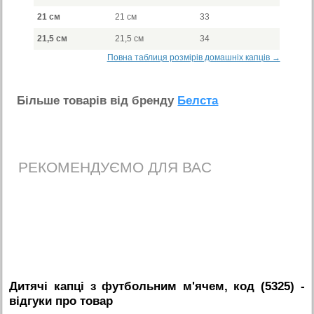
21 см
21 см
33
21,5 см
21,5 см
34
Повна таблиця розмірів домашніх капців →
Бiльше товарiв вiд бренду
Белста
РЕКОМЕНДУЄМО ДЛЯ ВАС
Дитячі капці з футбольним м'ячем, код (5325)
-
вiдгуки про товар