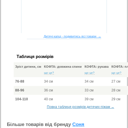
Дитячі капці - подивитись всі товари →
Таблиця розмірів
Зріст дитини, см
КОФТА: довжина спини
КОФТА: рукава
КОФТА: пл
що це?
що це?
що це?
76-88
34 см
34 см
27 см
88-96
36 см
33 см
28 см
104-110
40 см
39 см
29 см
Повна таблиця розмірів дитячих піжам →
Бiльше товарiв вiд бренду
Соня