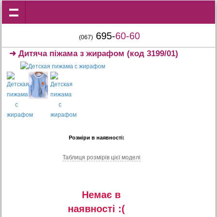
695-
60-60
(067)
➜
Дитяча піжама з жирафом
(код 3199/01)
Розміри в наявності:
Таблиця розмiрiв цiєї моделi
Немає в
наявностi :(