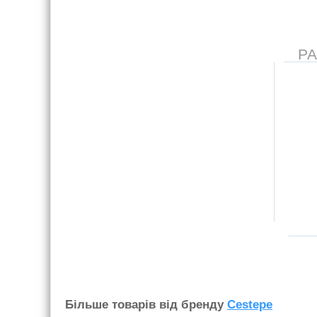
Р
Бiльше товарiв вiд бренду
Cestepe