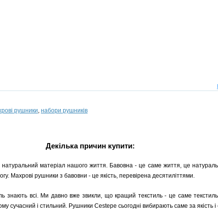
хрові рушники
,
набори рушників
Декілька причин купити:
 натуральний матеріал нашого життя. Бавовна - це саме життя, це натуральн
гу. Махрові рушники з бавовни - це якість, перевірена десятиліттями.
ь знають всі. Ми давно вже звикли, що кращий текстиль - це саме текстиль
ому сучасний і стильний. Рушники Cestepe сьогодні вибирають саме за якість і 