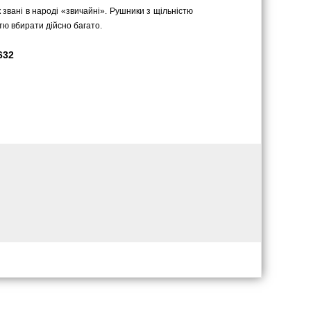
к звані в народі «звичайні». Рушники з щільністю
стю вбирати дійсно багато.
632