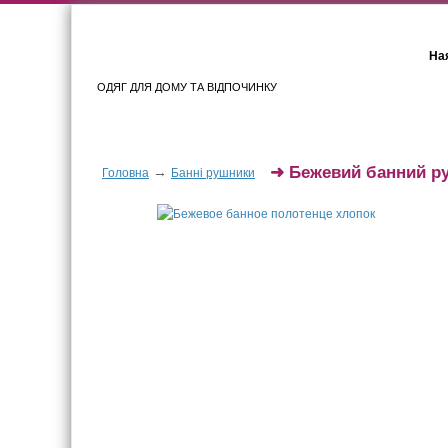
Ная
ОДЯГ ДЛЯ ДОМУ ТА ВІДПОЧИНКУ
Для жінок
Для чоловіків
➜
Бежевий банний р
→
Головна
Банні рушники