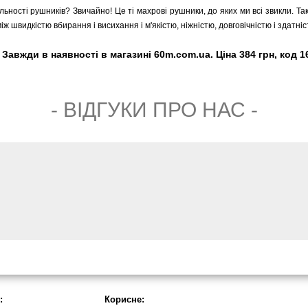
ільності рушників? Звичайно! Це ті махрові рушники, до яких ми всі звикли. Та
ж швидкістю вбирання і висихання і м'якістю, ніжністю, довговічністю і здатні
авжди в наявності в магазині 60m.com.ua. Ціна 384 грн, код 1
- ВIДГУКИ ПРО НАС -
:
Корисне: