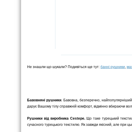
Не знашли що шукали? Подивіться ще тут:
банні рушники
,
ма
Бавовняні рушники
. Бавовна, безперечно, найпопулярніший
дарує Вашому тілу справжній комфорт, відмінно вбираючи воло
Рушники від виробника Cestepe.
Що таке турецький текстил
сучасного турецького текстилю. Як завжди якісний, але при ць