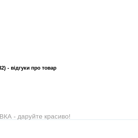
32)
- вiдгуки про товар
А - даруйте красиво!