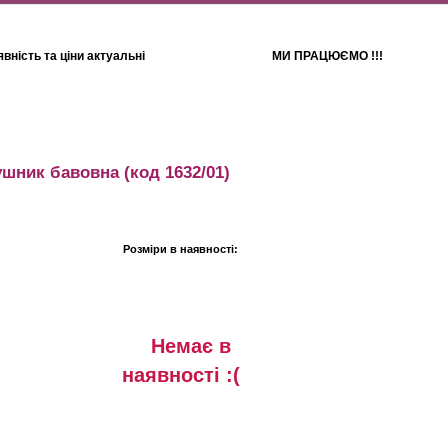
вність та ціни актуальні
МИ ПРАЦЮЄМО !!!
Для дітей
Рушники
ушник бавовна
(код 1632/01)
Розміри в наявності:
Немає в
наявностi :(