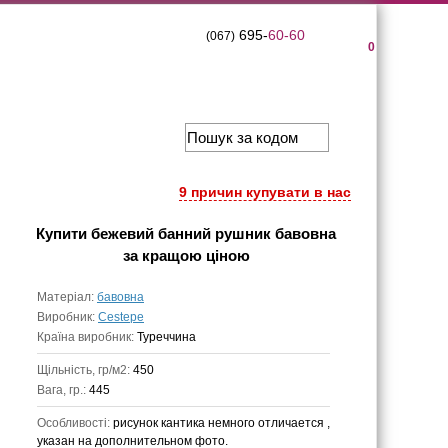
695-
60-60
(067)
0
9 причин купувати в нас
Купити
бежевий банний рушник бавовна
за кращою ціною
Матеріал:
бавовна
Виробник:
Cestepe
Країна виробник:
Туреччина
Щільність, гр/м2:
450
Вага, гр.:
445
Особливості:
рисунок кантика немного отличается ,
указан на дополнительном фото.