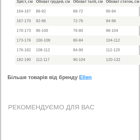
Зріст, см
Обхват грудей, см
Обхват талії, см
Обхват стегон, см
164-167
88-92
68-72
90-94
167-170
92-96
72-76
94-98
170-173
96-100
76-80
98-104
173-176
100-108
80-84
104-112
176-182
108-112
84-90
112-120
182-190
112-117
90-104
120-132
Бiльше товарiв вiд бренду
Ellen
РЕКОМЕНДУЄМО ДЛЯ ВАС