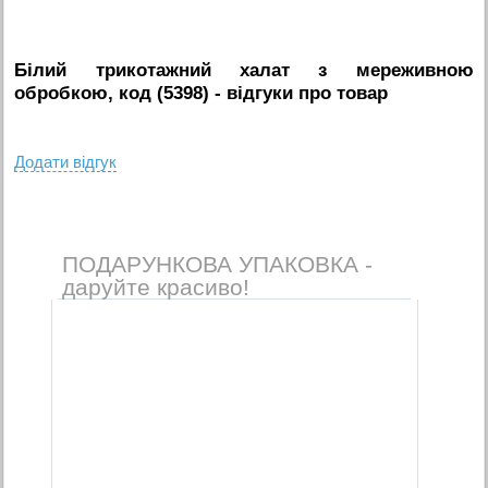
Білий трикотажний халат з мереживною
обробкою, код (5398)
- вiдгуки про товар
Додати вiдгук
ПОДАРУНКОВА УПАКОВКА -
даруйте красиво!