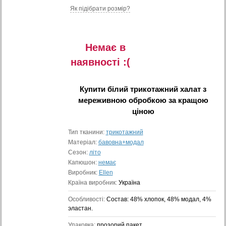
Як підібрати розмір?
Немає в
наявностi :(
Купити
білий трикотажний халат з
мереживною обробкою
за кращою
ціною
Тип тканини:
трикотажний
Матеріал:
бавовна+модал
Сезон:
літо
Капюшон:
немає
Виробник:
Ellen
Країна виробник:
Україна
Особливості:
Состав: 48% хлопок, 48% модал, 4%
эластан.
Упаковка:
прозорий пакет