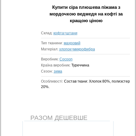
Купити
сіра плюшева піжама з
мордочкою ведмедя на кофті
за
кращою ціною
Склад:
кофта+штани
Тип тканини:
махровий
Матеріал:
хлопок+микрофибра
Виробник:
Cocoon
Країна виробник:
Туреччина
Сезон:
зима
Особливості:
Состав ткани: Хлопок 80%, полиэстер
20%.
РАЗОМ ДЕШЕВШЕ