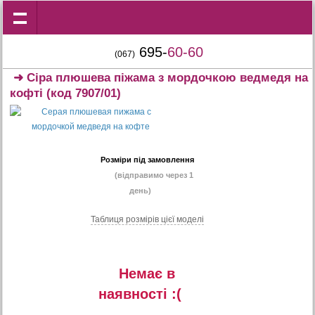
695-
60-60
(067)
➜
Сіра плюшева піжама з мордочкою ведмедя на
кофті
(код 7907/01)
Розміри під замовлення
(відправимо через 1
день)
Таблиця розмiрiв цiєї моделi
Немає в
наявностi :(