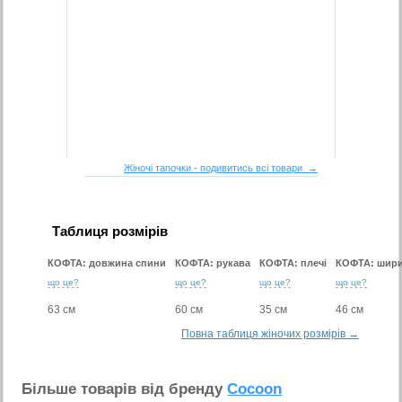
Жіночі тапочки - подивитись всі товари →
Таблиця розмірів
КОФТА: довжина спини
КОФТА: рукава
КОФТА: плечі
КОФТА: шири
що це?
що це?
що це?
що це?
63 см
60 см
35 см
46 см
Повна таблиця жіночих розмірів →
Бiльше товарiв вiд бренду
Cocoon