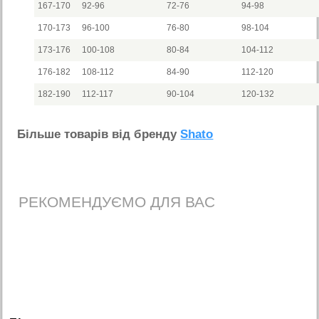
167-170
92-96
72-76
94-98
170-173
96-100
76-80
98-104
173-176
100-108
80-84
104-112
176-182
108-112
84-90
112-120
182-190
112-117
90-104
120-132
Бiльше товарiв вiд бренду
Shato
РЕКОМЕНДУЄМО ДЛЯ ВАС