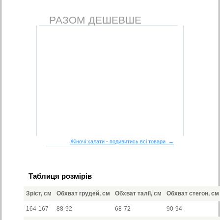
РАЗОМ ДЕШЕВШЕ
Жіночі халати - подивитись всі товари →
Таблиця розмірів
Зріст, см
Обхват грудей, см
Обхват талії, см
Обхват стегон, см
164-167
88-92
68-72
90-94