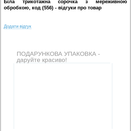
Біла трикотажна сорочка з мереживною
обробкою, код (556)
- вiдгуки про товар
Додати вiдгук
ПОДАРУНКОВА УПАКОВКА -
даруйте красиво!