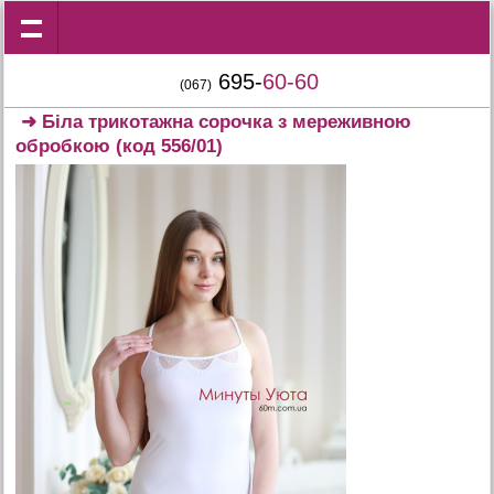
695-
60-60
(067)
➜
Біла трикотажна сорочка з мереживною
обробкою
(код 556/01)