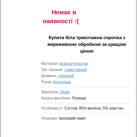
Немає в
наявностi :(
Купити
біла трикотажна сорочка з
мереживною обробкою
за кращою
ціною
Матеріал:
віскоза+еластан
Тип тканини:
трикотажний
Довжина:
середній
Рукав:
бретелька
Виробник:
Shato
Країна виробник:
Польща
Особливості:
Состав: 95% вискоза, 5% эластан.
Упаковка:
прозорий пакет