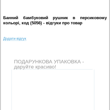
Банний бамбуковий рушник в персиковому
кольорі, код (5056)
- вiдгуки про товар
Додати вiдгук
ПОДАРУНКОВА УПАКОВКА -
даруйте красиво!