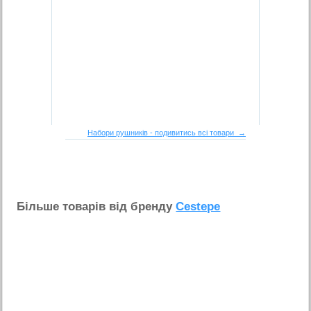
Набори рушників - подивитись всі товари →
Бiльше товарiв вiд бренду
Cestepe