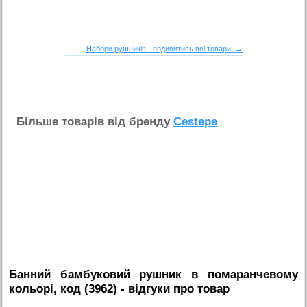
Набори рушників - подивитись всі товари →
Бiльше товарiв вiд бренду
Cestepe
Банний бамбуковий рушник в помаранчевому
кольорі, код (3962)
- вiдгуки про товар