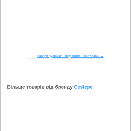
Набори рушників - подивитись всі товари →
Бiльше товарiв вiд бренду
Cestepe