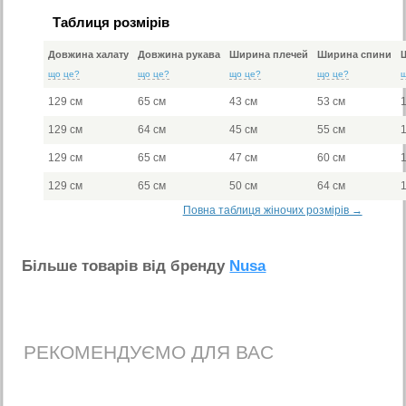
Таблиця розмірів
Довжина халату
Довжина рукава
Ширина плечей
Ширина спини
що це?
що це?
що це?
що це?
129 см
65 см
43 см
53 см
129 см
64 см
45 см
55 см
129 см
65 см
47 см
60 см
129 см
65 см
50 см
64 см
Повна таблиця жіночих розмірів →
Бiльше товарiв вiд бренду
Nusa
РЕКОМЕНДУЄМО ДЛЯ ВАС