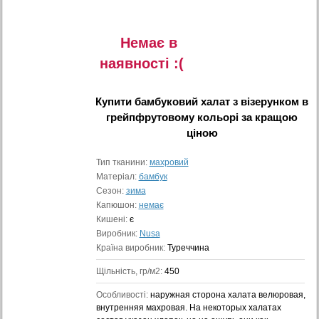
Немає в
наявностi :(
Купити
бамбуковий халат з візерунком в
грейпфрутовому кольорі
за кращою
ціною
Тип тканини:
махровий
Матеріал:
бамбук
Сезон:
зима
Капюшон:
немає
Кишені:
є
Виробник:
Nusa
Країна виробник:
Туреччина
Щільність, гр/м2:
450
Особливості:
наружная сторона халата велюровая,
внутренняя махровая. На некоторых халатах