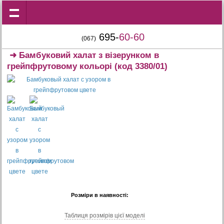
695-
60-60
(067)
➜
Бамбуковий халат з візерунком в
грейпфрутовому кольорі
(код 3380/01)
Розміри в наявності:
Таблиця розмiрiв цiєї моделi