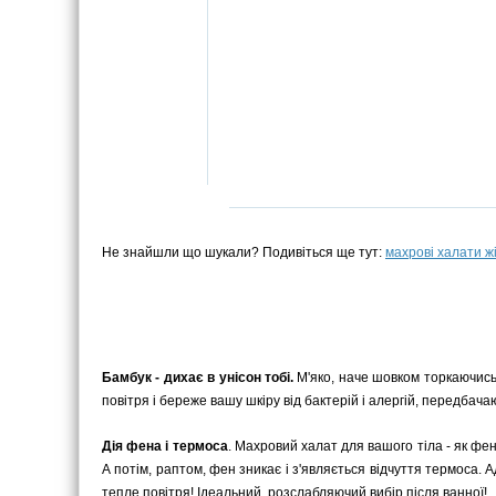
Не знайшли що шукали? Подивіться ще тут:
махрові халати ж
Бамбук - дихає в унісон тобі.
М'яко, наче шовком торкаючись 
повітря і береже вашу шкіру від бактерій і алергій, передбачаю
Дія фена і термоса
. Махровий халат для вашого тіла - як фен 
А потім, раптом, фен зникає і з'являється відчуття термоса. 
тепле повітря! Ідеальний, розслабляючий вибір після ванної!