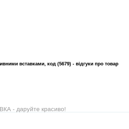
ивними вставками, код (5679)
- вiдгуки про товар
А - даруйте красиво!