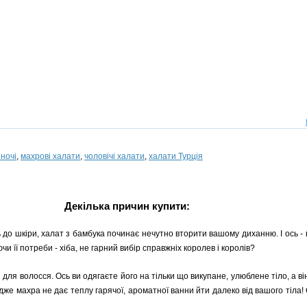
іночі
,
махрові халати
,
чоловічі халати
,
халати Турція
Декілька причин купити:
до шкіри, халат з бамбука починає нечутно вторити вашому диханню. І ось - 
чи її потреби - хіба, не гарний вибір справжніх королев і королів?
для волосся. Ось ви одягаєте його на тільки що викупане, улюблене тіло, а він 
Адже махра не дає теплу гарячої, ароматної ванни йти далеко від вашого тіла!