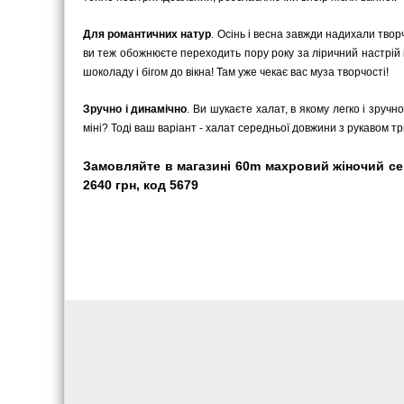
Для романтичних натур
. Осінь і весна завжди надихали твор
ви теж обожнюєте переходить пору року за ліричний настрій 
шоколаду і бігом до вікна! Там уже чекає вас муза творчості!
Зручно і динамічно
. Ви шукаєте халат, в якому легко і зру
міні? Тоді ваш варіант - халат середньої довжини з рукавом три
Замовляйте в магазині 60m махровий жіночий сер
2640 грн, код 5679