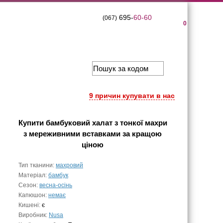
695-
60-60
(067)
0
9 причин купувати в нас
Купити
бамбуковий халат з тонкої махри
з мереживними вставками
за кращою
ціною
Тип тканини:
махровий
Матеріал:
бамбук
Сезон:
весна-осінь
Капюшон:
немає
Кишені:
є
Виробник:
Nusa