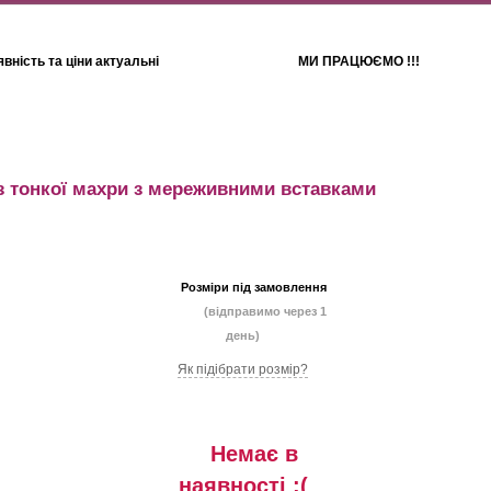
вність та ціни актуальні
МИ ПРАЦЮЄМО !!!
Для дітей
Рушники
з тонкої махри з мереживними вставками
Розміри під замовлення
(відправимо через 1
день)
Як підібрати розмір?
Немає в
наявностi :(