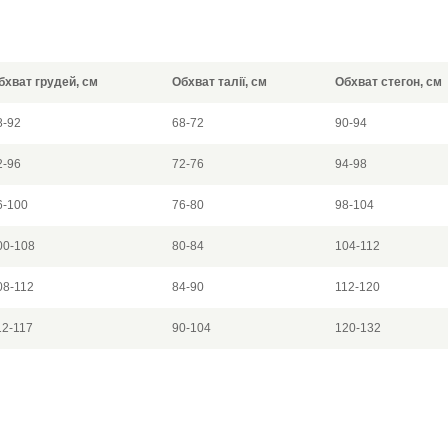
бхват грудей, см
Обхват талії, см
Обхват стегон, см
8-92
68-72
90-94
2-96
72-76
94-98
6-100
76-80
98-104
00-108
80-84
104-112
08-112
84-90
112-120
12-117
90-104
120-132