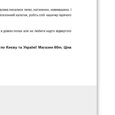
 музика писалися легко, натхненно, невимушено. І
сезонний халатик, робіть собі чашечку гарячого
ь в довгих полах але не любите надто відвертого
о Києву та Україні! Магазин 60m. Ціна