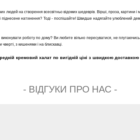
чих людей на створення всесвітньо відомих шедеврів. Вірші, проза, картини і
і піднесене натхнення? Тоді - поспішайте! Швидше надягайте улюблений демі
чно виконувати роботу по дому? Ви любите вільно пересуватися, не плутаючис
 чверті, з кишенями і на блискавці.
едній кремовий халат по вигідній ціні з швидкою доставкою п
- ВIДГУКИ ПРО НАС -