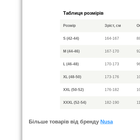
Таблиця розмірів
Розмір
Зріст, см
О
S (42-44)
164-167
8
M (44-46)
167-170
9
L (46-48)
170-173
9
XL (48-50)
173-176
1
XXL (50-52)
176-182
1
XXXL (52-54)
182-190
1
Бiльше товарiв вiд бренду
Nusa