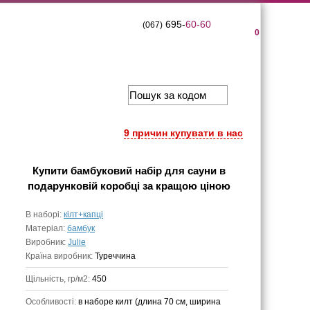
695-
60-60
(067)
0
9 причин купувати в нас
Купити
бамбуковий набір для сауни в
подарунковій коробці
за кращою ціною
В наборі:
кілт+капці
Матеріал:
бамбук
Виробник:
Julie
Країна виробник:
Туреччина
Щільність, гр/м2:
450
Особливості:
в наборе килт (длина 70 см, ширина