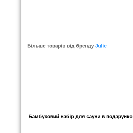
Бiльше товарiв вiд бренду
Julie
Бамбуковий набір для сауни в подарунков