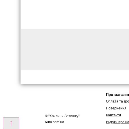
Про магазин
Оплата та до
Повернення
Контакти
© "
Хвилини Затишку
"
↑
60m.com.ua
Вiдгуки про н