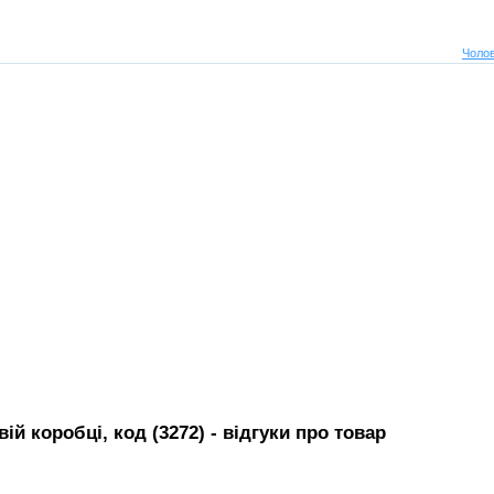
Чолов
ій коробці, код (3272)
- вiдгуки про товар