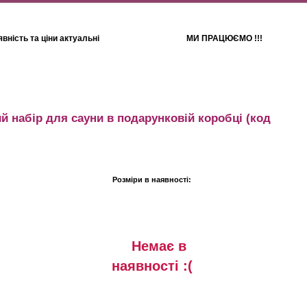
вність та ціни актуальні
МИ ПРАЦЮЄМО !!!
Для дітей
Рушники
 набір для сауни в подарунковій коробці
(код
Розміри в наявності:
Немає в
наявностi :(