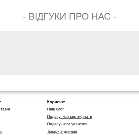
- ВIДГУКИ ПРО НАС -
:
Корисне:
ставка
Наш блог
Подарункові сертифікати
Подарункова упаковка
ас
Товари з уцінкою