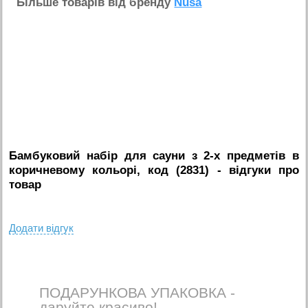
Бiльше товарiв вiд бренду
Nusa
Бамбуковий набір для сауни з 2-х предметів в
коричневому кольорі, код (2831)
- вiдгуки про
товар
Додати вiдгук
ПОДАРУНКОВА УПАКОВКА -
даруйте красиво!