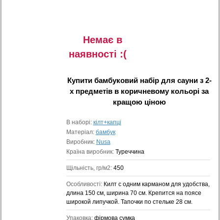
Немає в
наявностi :(
Купити
бамбуковий набір для сауни з 2-
х предметів в коричневому кольорі
за
кращою ціною
В наборі:
кілт+капці
Матеріал:
бамбук
Виробник:
Nusa
Країна виробник:
Туреччина
Щільність, гр/м2:
450
Особливості:
Килт с одним карманом для удобства,
длина 150 см, ширина 70 см. Крепится на поясе
широкой липучкой. Тапочки по стельке 28 см.
Упаковка:
фірмова сумка