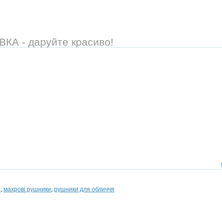
А - даруйте красиво!
и
,
махрові рушники
,
рушники для обличчя