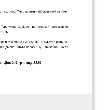
текстилю. Такі рушники найбільш м'які та ніжні,
 Туреччини. Cestepe - це яскравий представник
стиль.
ільністю 500 гр / м2 і вище, Ви відчуєте різницю.
ати дійсно багато вологи. Ну і звичайно, що то
 Ціна 241 грн, код 2820