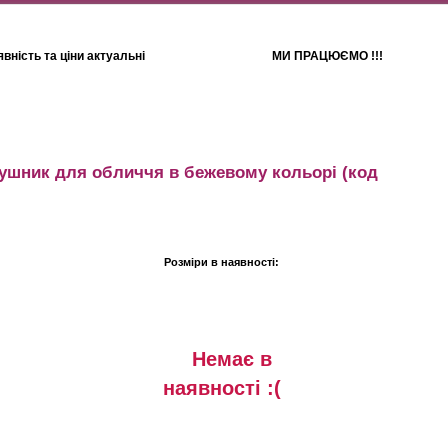
вність та ціни актуальні
МИ ПРАЦЮЄМО !!!
Для дітей
Рушники
ушник для обличчя в бежевому кольорі
(код
Розміри в наявності:
Немає в
наявностi :(