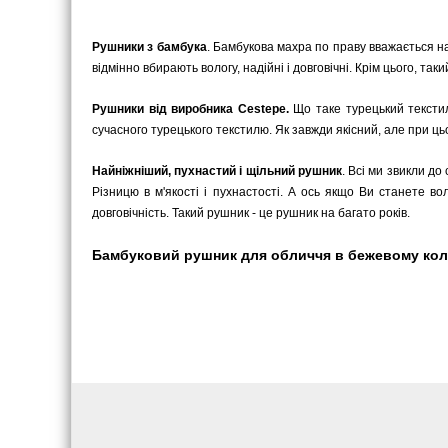
Рушники з бамбука
. Бамбукова махра по праву вважається на
відмінно вбирають вологу, надійні і довговічні. Крім цього, т
Рушники від виробника Cestepe.
Що таке турецький текстил
сучасного турецького текстилю. Як завжди якісний, але при ць
Найніжніший, пухнастий і щільний рушник
. Всі ми звикли до
Різницю в м'якості і пухнастості. А ось якщо Ви станете в
довговічність. Такий рушник - це рушник на багато років.
Бамбуковий рушник для обличчя в бежевому кольор