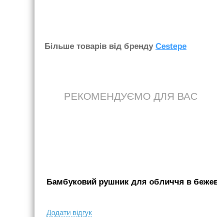
Бiльше товарiв вiд бренду
Cestepe
РЕКОМЕНДУЄМО ДЛЯ ВАС
Бамбуковий рушник для обличчя в бежево
Додати вiдгук