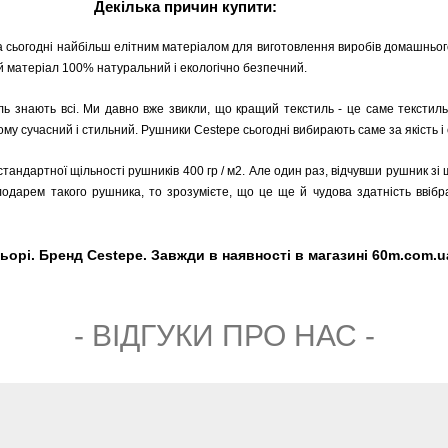
Декілька причин купити:
 сьогодні найбільш елітним матеріалом для виготовлення виробів домашнього 
акий матеріал 100% натуральний і екологічно безпечний.
ь знають всі. Ми давно вже звикли, що кращий текстиль - це саме текстиль
ому сучасний і стильний. Рушники Cestepe сьогодні вибирають саме за якість і 
 стандартної щільності рушників 400 гр / м2. Але один раз, відчувши рушник зі щ
олодарем такого рушника, то зрозумієте, що це ще й чудова здатність ввібр
і. Бренд Cestepe. Завжди в наявності в магазині 60m.com.ua.
- ВIДГУКИ ПРО НАС -