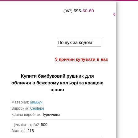
695-
60-60
(067)
0
9 причин купувати в нас
Купити
бамбуковий рушник для
обличчя в бежевому кольорі
за кращою
ціною
Матеріал:
бамбук
Виробник:
Cestepe
Країна виробник:
Туреччина
Щільність, гр/м2:
500
Вага, гр.:
215