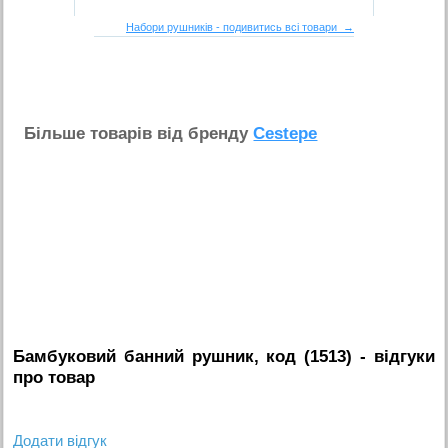
Набори рушників - подивитись всі товари →
Бiльше товарiв вiд бренду
Cestepe
Бамбуковий банний рушник, код (1513)
- вiдгуки
про товар
Додати вiдгук