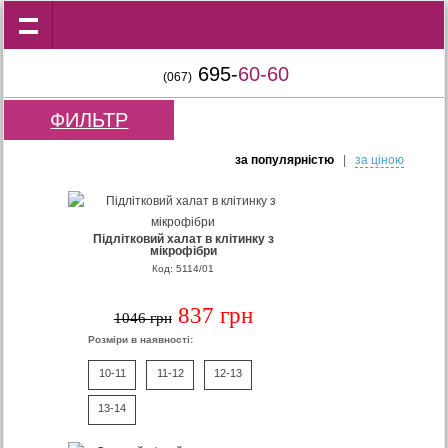
695-
60-60
(067)
ФИЛЬТР
за популярнiстю
|
за цiною
Підлітковий халат в клітинку з
мікрофібри
Код: 5114/01
837 грн
1046 грн
Розміри в наявності:
10-11
11-12
12-13
13-14