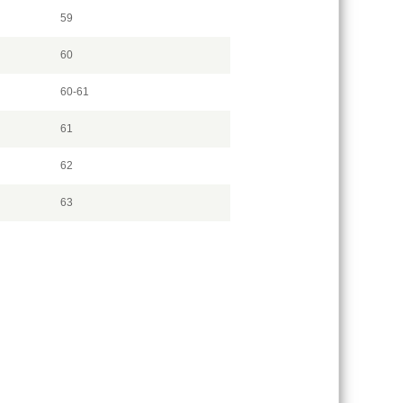
59
60
60-61
61
62
63