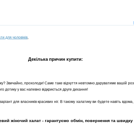
ти для чоловіків
,
Декілька причин купити:
еку? Звичайно, прохолоди! Саме таке відчуття невтомно даруватиме вашій розі
ого дотику у вас напевно відкриється друге дихання!
аріант для власників красивих ніг. В такому халатику ви будете навіть вдома,
ий жіночий халат - гарантуємо обмін, повернення та швидку до