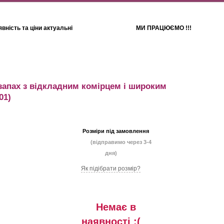
вність та ціни актуальні
МИ ПРАЦЮЄМО !!!
Для дітей
Рушники
запах з відкладним комірцем і широким
01)
Розміри під замовлення
(відправимо через 3-4
дня)
Як підібрати розмір?
Немає в
наявностi :(