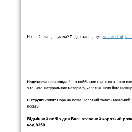
Не знайшли що шукали? Подивіться ще тут:
халати літні
,
хала
Надихаюча прохолода
. Чого найбільше хочеться в літню сп
з тонкого, натурального матеріалу, халатик! Після його цілющ
Є стрункі ніжки?
Пора на показ! Короткий халат - ідеальний в
показу!
Відмінний вибір для Вас: атласний короткий рожев
код 8350