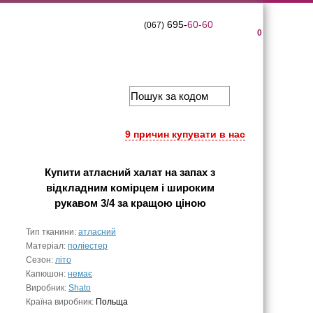
695-
60-60
(067)
0
9 причин купувати в нас
Купити
атласний халат на запах з
відкладним комірцем і широким
рукавом 3/4
за кращою ціною
Тип тканини:
атласний
Матеріал:
поліестер
Сезон:
літо
Капюшон:
немає
Виробник:
Shato
Країна виробник:
Польща