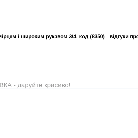
ірцем і широким рукавом 3/4, код (8350)
- вiдгуки пр
А - даруйте красиво!