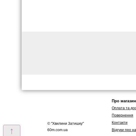
Про магазин
Оплата та до
Повернення
Контакти
© "
Хвилини Затишку
"
↑
60m.com.ua
Вiдгуки про н