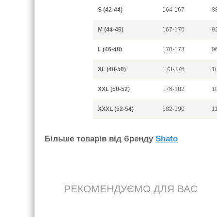
S (42-44)
164-167
8
M (44-46)
167-170
9
L (46-48)
170-173
9
XL (48-50)
173-176
1
XXL (50-52)
176-182
1
XXXL (52-54)
182-190
1
Бiльше товарiв вiд бренду
Shato
РЕКОМЕНДУЄМО ДЛЯ ВАС