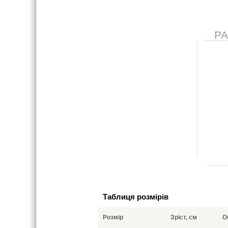
Р
Таблиця розмірів
Розмір
Зріст, см
О