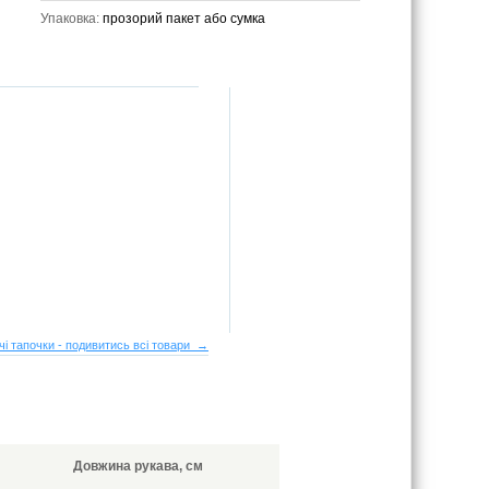
Упаковка:
прозорий пакет або сумка
чі тапочки - подивитись всі товари →
Довжина рукава, см