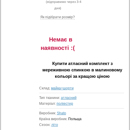
(відправимо через 3-4
дня)
Як підібрати розмір?
Немає в
наявностi :(
Купити
атласний комплект з
мереживною спинкою в малиновому
кольорі
за кращою ціною
Склад:
майка+шорти
Тип тканини:
атласний
Матеріал:
поліестер
Виробник:
Shato
Країна виробник:
Польща
Сезон:
літо