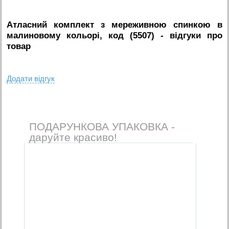
Атласний комплект з мереживною спинкою в
малиновому кольорі, код (5507)
- вiдгуки про
товар
Додати вiдгук
ПОДАРУНКОВА УПАКОВКА -
даруйте красиво!