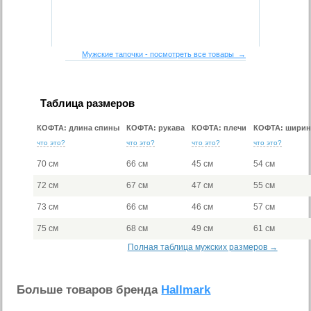
Мужские тапочки - посмотреть все товары →
Таблица размеров
КОФТА: длина спины
КОФТА: рукава
КОФТА: плечи
КОФТА: ширин
что это?
что это?
что это?
что это?
70 см
66 см
45 см
54 см
72 см
67 см
47 см
55 см
73 см
66 см
46 см
57 см
75 см
68 см
49 см
61 см
Полная таблица мужских размеров →
Больше товаров бренда
Hallmark