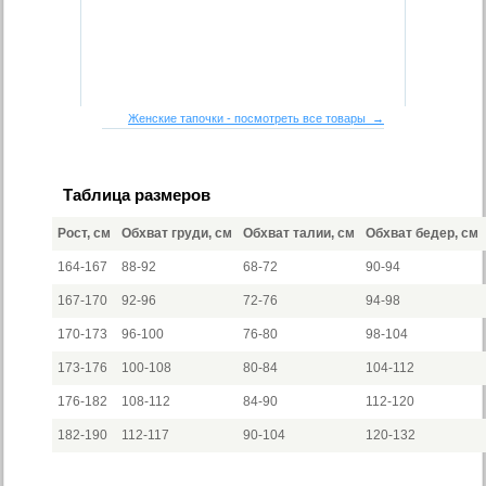
Женские тапочки - посмотреть все товары →
Таблица размеров
Рост, см
Обхват груди, см
Обхват талии, см
Обхват бедер, см
164-167
88-92
68-72
90-94
167-170
92-96
72-76
94-98
170-173
96-100
76-80
98-104
173-176
100-108
80-84
104-112
176-182
108-112
84-90
112-120
182-190
112-117
90-104
120-132