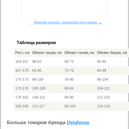
Женские тапочки - посмотреть все товары →
Таблица размеров
Рост, см
Обхват груди, см
Обхват талии, см
Обхват бедер, см
164-167
88-92
68-72
90-94
167-170
92-96
72-76
94-98
170-173
96-100
76-80
98-104
173-176
100-108
80-84
104-112
176-182
108-112
84-90
112-120
182-190
112-117
90-104
120-132
Больше товаров бренда
Delafense