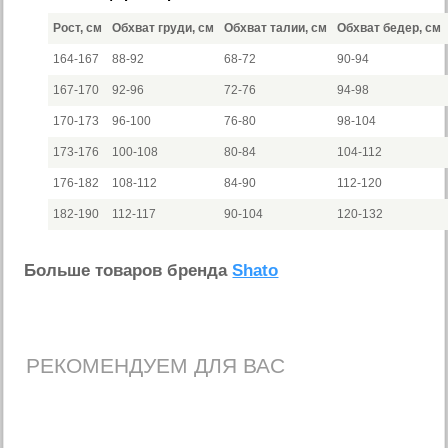
Рост, см
Обхват груди, см
Обхват талии, см
Обхват бедер, см
164-167
88-92
68-72
90-94
167-170
92-96
72-76
94-98
170-173
96-100
76-80
98-104
173-176
100-108
80-84
104-112
176-182
108-112
84-90
112-120
182-190
112-117
90-104
120-132
Больше товаров бренда
Shato
РЕКОМЕНДУЕМ ДЛЯ ВАС