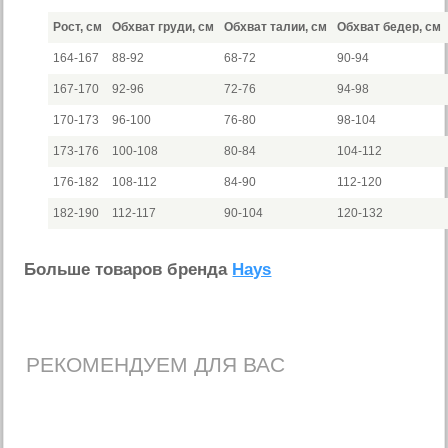
Рост, см
Обхват груди, см
Обхват талии, см
Обхват бедер, см
164-167
88-92
68-72
90-94
167-170
92-96
72-76
94-98
170-173
96-100
76-80
98-104
173-176
100-108
80-84
104-112
176-182
108-112
84-90
112-120
182-190
112-117
90-104
120-132
Больше товаров бренда
Hays
РЕКОМЕНДУЕМ ДЛЯ ВАС