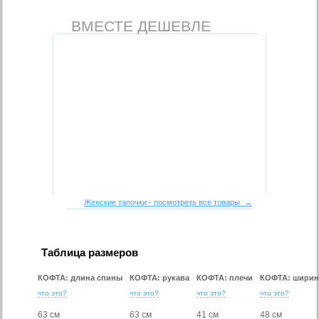
ВМЕСТЕ ДЕШЕВЛЕ
Женские тапочки - посмотреть все товары →
Таблица размеров
КОФТА: длина спины
КОФТА: рукава
КОФТА: плечи
КОФТА: ширин
что это?
что это?
что это?
что это?
63 см
63 см
41 см
48 см