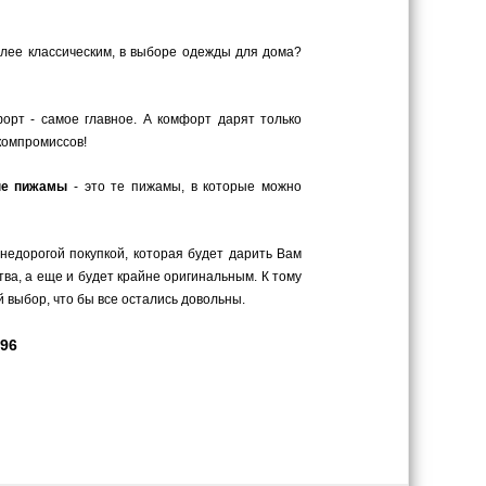
олее классическим, в выборе одежды для дома?
орт - самое главное. А комфорт дарят только
компромиссов!
ые пижамы
- это те пижамы, в которые можно
 недорогой покупкой, которая будет дарить Вам
ва, а еще и будет крайне оригинальным. К тому
 выбор, что бы все остались довольны.
196