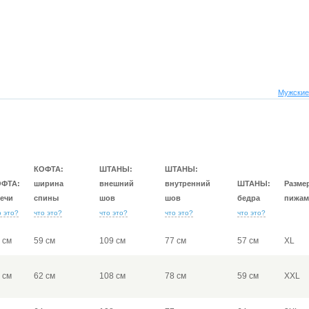
Мужские
КОФТА:
ШТАНЫ:
ШТАНЫ:
ОФТА:
ширина
внешний
внутренний
ШТАНЫ:
Разме
ечи
спины
шов
шов
бедра
пижам
о это?
что это?
что это?
что это?
что это?
 см
59 см
109 см
77 см
57 см
XL
 см
62 см
108 см
78 см
59 см
XXL