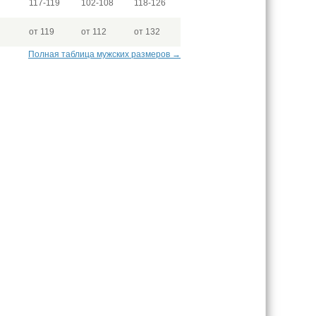
117-119
102-108
118-126
от 119
от 112
от 132
Полная таблица мужских размеров →