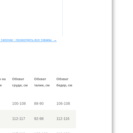
 тапочки - посмотреть все товары →
р на
Обхват
Обхват
Обхват
е
груди, см
талии, см
бедер, см
100-108
88-90
106-108
112-117
92-98
112-116