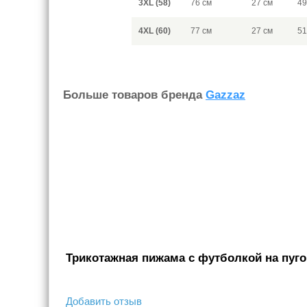
3XL (58)
76 см
27 см
49
4XL (60)
77 см
27 см
51
Больше товаров бренда
Gazzaz
Трикотажная пижама с футболкой на пугов
Добавить отзыв