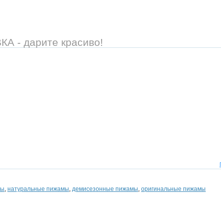
 - дарите красиво!
мы
,
натуральные пижамы
,
демисезонные пижамы
,
оригинальные пижамы