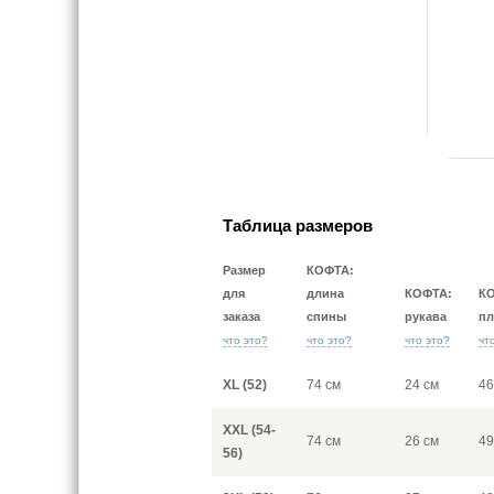
Таблица размеров
Размер
КОФТА:
для
длина
КОФТА:
К
заказа
спины
рукава
пл
что это?
что это?
что это?
чт
XL (52)
74 см
24 см
46
XXL (54-
74 см
26 см
49
56)