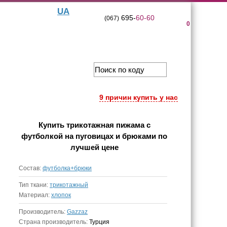
UA
695-
60-60
(067)
0
9 причин купить у нас
Купить
трикотажная пижама с
футболкой на пуговицах и брюками
по
лучшей цене
Состав:
футболка+брюки
Тип ткани:
трикотажный
Материал:
хлопок
Производитель:
Gazzaz
Страна производитель:
Турция