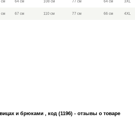
 см
64 см
108 см
77 см
64 см
3XL
 см
67 см
110 см
77 см
66 см
4XL
ицах и брюками , код (1196)
- отзывы о товаре