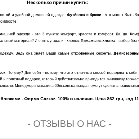
Несколько причин купить:
простой и удобной домашней одежде.
Футболка и брюки
- что может быть б
 комфорте!
машней одежде - это 3 пункта: комфорт, красота и комфорт. Да, да. Комф
льный материал? И опять угадали - хлопок.
Пижамы из хлопка
- выбор без 
одежду. Ведь она знает Ваши самые откровенные секреты.
Демисезонн
рок
. Почему? Для себя - потому, что это отличный способ порадовать себя
ый и полезный подарок, который действительно пригодится виновнику торжест
сложно. Менеджеры магазина 60m.com.ua всегда помогут сделать правильный
брюками . Фирма Gazzaz. 100% в наличии. Цена 862 грн, код 1
- ОТЗЫВЫ О НАС -