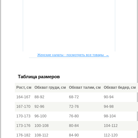
Женские халаты - посмотреть все товары →
Таблица размеров
Рост, см
Обхват груди, см
Обхват талии, см
Обхват бедер, см
164-167
88-92
68-72
90-94
167-170
92-96
72-76
94-98
170-173
96-100
76-80
98-104
173-176
100-108
80-84
104-112
176-182
108-112
84-90
112-120