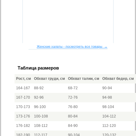
Женские халаты - посмотреть все товары →
Таблица размеров
Рост, см
Обхват груди, см
Обхват талии, см
Обхват бедер, см
164-167
88-92
68-72
90-94
167-170
92-96
72-76
94-98
170-173
96-100
76-80
98-104
173-176
100-108
80-84
104-112
176-182
108-112
84-90
112-120
182-190
112-117
90-104
120-132