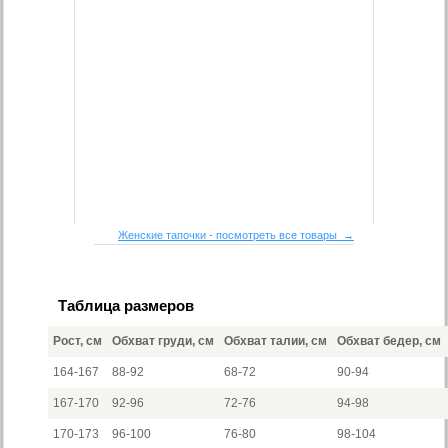
Женские тапочки - посмотреть все товары →
Таблица размеров
Рост, см
Обхват груди, см
Обхват талии, см
Обхват бедер, см
164-167
88-92
68-72
90-94
167-170
92-96
72-76
94-98
170-173
96-100
76-80
98-104