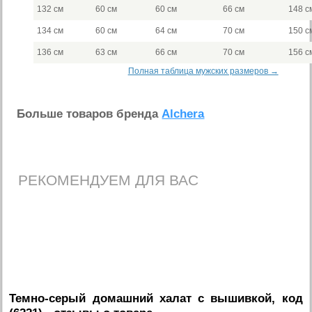
132 см
60 см
60 см
66 см
148 с
134 см
60 см
64 см
70 см
150 с
136 см
63 см
66 см
70 см
156 с
Полная таблица мужских размеров →
Больше товаров бренда
Alchera
РЕКОМЕНДУЕМ ДЛЯ ВАС
Темно-серый домашний халат с вышивкой, код