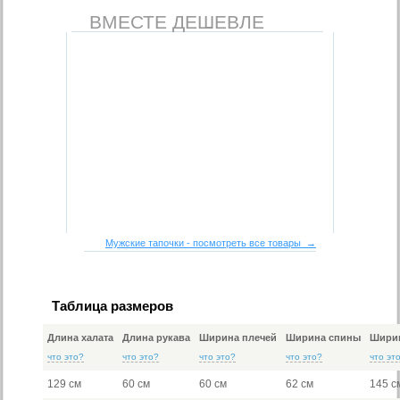
ВМЕСТЕ ДЕШЕВЛЕ
Мужские тапочки - посмотреть все товары →
Таблица размеров
Длина халата
Длина рукава
Ширина плечей
Ширина спины
Ширин
что это?
что это?
что это?
что это?
что эт
129 см
60 см
60 см
62 см
145 с