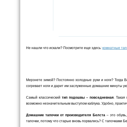
Не нашли что искали? Посмотрите еще здесь:
комнатные тап
Мерзнете зимой? Постоянно холодные руки и ноги? Тогда В
согревает ноги и дарит им заслуженные домашние минуты уют
Самый классический
тип подошвы – повседневная
. Такая
возможно незначительным выступом каблука. Удобно, практич
Домашние тапочки от производителя Белста
– это обувь
тапочки, потому что старые вновь порвались? С тапочками Бел