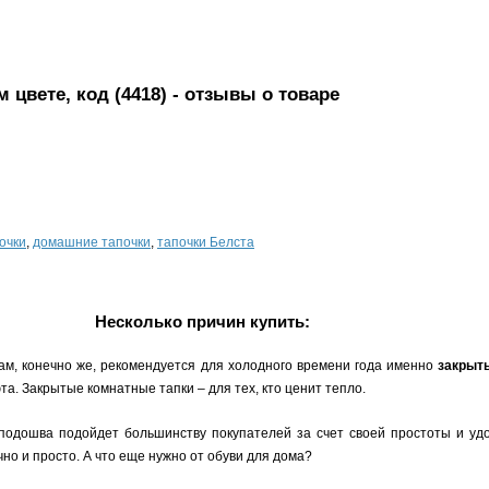
цвете, код (4418)
- отзывы о товаре
очки
,
домашние тапочки
,
тапочки Белста
Несколько причин купить:
ам, конечно же, рекомендуется для холодного времени года именно
закрыт
а. Закрытые комнатные тапки – для тех, кто ценит тепло.
 подошва подойдет большинству покупателей за счет своей простоты и уд
но и просто. А что еще нужно от обуви для дома?