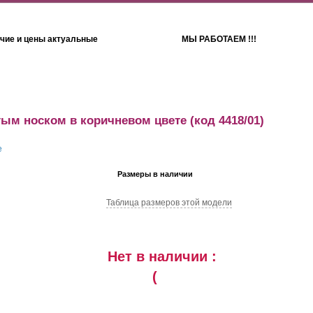
чие и цены актуальные
МЫ РАБОТАЕМ !!!
Детям
Полотенца
тым носком в коричневом цвете
(код 4418/01)
Размеры в наличии
Таблица размеров этой модели
Нет в наличии :
(