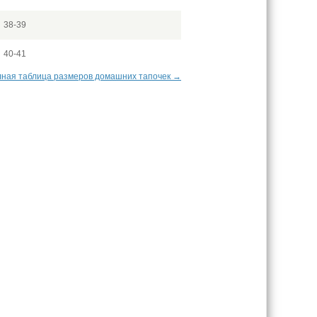
38-39
40-41
ная таблица размеров домашних тапочек →